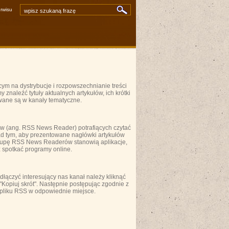
rwisu
artykuły
zdjęcia i inne pliki
video i audio
»
wyszukiwarka zaawansowana
ym na dystrybucje i rozpowszechnianie treści
naleźć tytuły aktualnych artykułów, ich krótki
owane są w kanały tematyczne.
ów (ang. RSS News Reader) potrafiących czytać
ad tym, aby prezentowane nagłówki artykułów
 grupę RSS News Readerów stanowią aplikacje,
 spotkać programy online.
łączyć interesujący nas kanał należy kliknąć
Kopiuj skrót". Następnie postępując zgodnie z
 pliku RSS w odpowiednie miejsce.