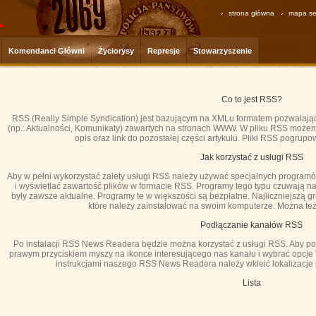
strona główna
mapa se
Komendanci Główni
Życiorysy
Represje
Stowarzyszenie
Co to jest RSS?
RSS (Really Simple Syndication) jest bazującym na XMLu formatem pozwalając
(np.: Aktualności, Komunikaty) zawartych na stronach WWW. W pliku RSS możemy z
opis oraz link do pozostałej części artykułu. Pliki RSS pogrup
Jak korzystać z usługi RSS
Aby w pełni wykorzystać zalety usługi RSS należy używać specjalnych program
i wyświetlać zawartość plików w formacie RSS. Programy tego typu czuwają n
były zawsze aktualne. Programy te w większości są bezpłatne. Najliczniejszą
które należy zainstalować na swoim komputerze. Można też
Podłączanie kanałów RSS
Po instalacji RSS News Readera będzie można korzystać z usługi RSS. Aby pod
prawym przyciskiem myszy na ikonce interesującego nas kanału i wybrać opcje "
instrukcjami naszego RSS News Readera należy wkleić lokalizacje
Lista