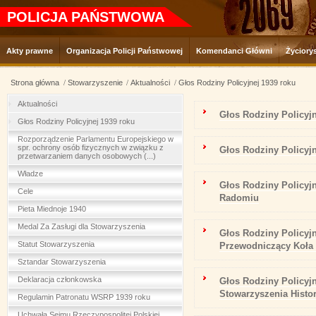
POLICJA PAŃSTWOWA
Akty prawne
Organizacja Policji Państwowej
Komendanci Główni
Życiory
Strona główna
Stowarzyszenie
Aktualności
Głos Rodziny Policyjnej 1939 roku
Aktualności
Głos Rodziny Policyj
Głos Rodziny Policyjnej 1939 roku
Rozporządzenie Parlamentu Europejskiego w
spr. ochrony osób fizycznych w związku z
Głos Rodziny Policy
przetwarzaniem danych osobowych (...)
Władze
Głos Rodziny Policyj
Cele
Radomiu
Pieta Miednoje 1940
Medal Za Zasługi dla Stowarzyszenia
Głos Rodziny Policyj
Statut Stowarzyszenia
Przewodniczący Koła 
Sztandar Stowarzyszenia
Deklaracja członkowska
Głos Rodziny Policyj
Stowarzyszenia Histo
Regulamin Patronatu WSRP 1939 roku
Uchwała Sejmu Rzeczypospolitej Polskiej