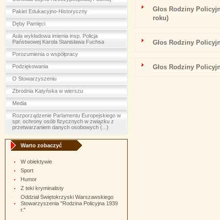
Głos Rodziny Policyj
Pakiet Edukacyjno-Historyczny
roku)
Dęby Pamięci
Aula wykładowa imienia insp. Policja
Państwowej Karola Stanisława Fuchsa
Głos Rodziny Policyj
Porozumienia o współpracy
Podziękowania
Głos Rodziny Policyj
O Stowarzyszeniu
Zbrodnia Katyńska w wierszu
Media
Rozporządzenie Parlamentu Europejskiego w
spr. ochrony osób fizycznych w związku z
przetwarzaniem danych osobowych (...)
Warto zobaczyć
W obiektywie
Sport
Humor
Z teki kryminalisty
Oddział Świętokrzyski Warszawskiego
Stowarzyszenia "Rodzina Policyjna 1939
r."