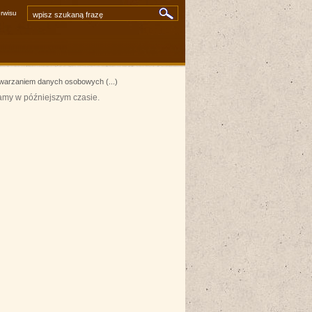
rwisu
artykuły
zdjęcia i inne pliki
video i audio
»
wyszukiwarka zaawansowana
twarzaniem danych osobowych (...)
amy w późniejszym czasie.