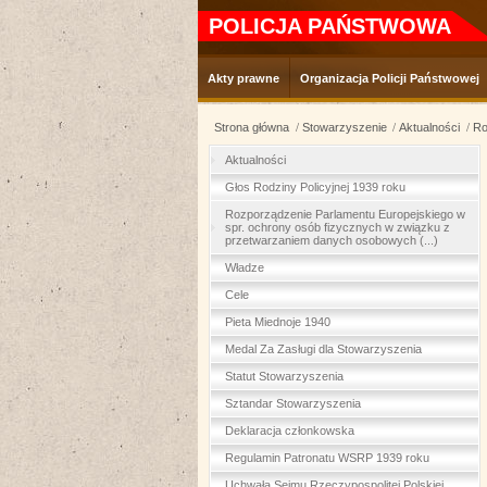
POLICJA PAŃSTWOWA
Akty prawne
Organizacja Policji Państwowej
Strona główna
Stowarzyszenie
Aktualności
Ro
Aktualności
Głos Rodziny Policyjnej 1939 roku
Rozporządzenie Parlamentu Europejskiego w
spr. ochrony osób fizycznych w związku z
przetwarzaniem danych osobowych (...)
Władze
Cele
Pieta Miednoje 1940
Medal Za Zasługi dla Stowarzyszenia
Statut Stowarzyszenia
Sztandar Stowarzyszenia
Deklaracja członkowska
Regulamin Patronatu WSRP 1939 roku
Uchwała Sejmu Rzeczypospolitej Polskiej