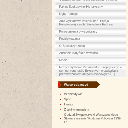
Pakiet Edukacyjno-Historyczny
Dęby Pamięci
Aula wykładowa imienia insp. Policja
Państwowej Karola Stanisława Fuchsa
Porozumienia o współpracy
Podziękowania
O Stowarzyszeniu
Zbrodnia Katyńska w wierszu
Media
Rozporządzenie Parlamentu Europejskiego w
spr. ochrony osób fizycznych w związku z
przetwarzaniem danych osobowych (...)
Warto zobaczyć
W obiektywie
Sport
Humor
Z teki kryminalisty
Oddział Świętokrzyski Warszawskiego
Stowarzyszenia "Rodzina Policyjna 1939
r."