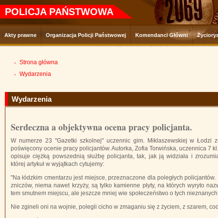
POLICJA PAŃSTWOWA
Akty prawne
Organizacja Policji Państwowej
Komendanci Główni
Życiory
Strona główna
Wydarzenia
Wydarzenia
Serdeczna a objektywna ocena pracy policjanta.
W numerze 23 "Gazetki szkolnej" uczennic gim. Miklaszewskiej w Łodzi zn
poświęcony ocenie pracy policjantów. Autorka, Zofia Torwińska, uczennica 7 k
opisuje ciężką powszednią służbę policjanta, tak, jak ją widziała i zrozum
której artykuł w wyjątkach cytujemy:
"Na łódzkim cmentarzu jest miejsce, przeznaczone dla poległych policjantów
zniczów, niema nawet krzyży, są tylko kamienne płyty, na których wyryto nazw
tem smutnem miejscu, ale jeszcze mniej wie społeczeństwo o tych nieznanyc
Nie zgineli oni na wojnie, polegli cicho w zmaganiu się z życiem, z szarem, c