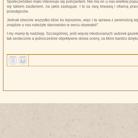
Społeczeństwo mało interesuje się policjantem. Nie ma on u nas wielkiej popul
się takiem zaufaniem, na jakie zasługuje. I to za swą krwawą i ofiarną prac
przestępców.
Jednak obecnie wszystko idzie ku lepszemu, więc i ta sprawa z pewnością się 
znajdzie u nas należyte stanowisko w sercu obywateli".
I my mamy tę nadzieję. Szczególniej, jeśli więcej młodocianych autorek gaz
tak serdecznie a jednocześnie objektywne słowa oceny, za które bardzo dzięk