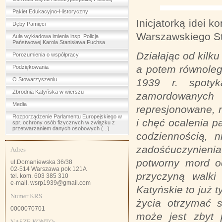
Pakiet Edukacyjno-Historyczny
Inicjatorką idei 
Dęby Pamięci
Warszawskiego St
Aula wykładowa imienia insp. Policja
Państwowej Karola Stanisława Fuchsa
Działając od kilk
Porozumienia o współpracy
a potem równoleg
Podziękowania
O Stowarzyszeniu
1939 r. spotyk
Zbrodnia Katyńska w wierszu
zamordowanych 
Media
represjonowane, n
Rozporządzenie Parlamentu Europejskiego w
i chęć ocalenia p
spr. ochrony osób fizycznych w związku z
przetwarzaniem danych osobowych (...)
codziennością, n
zadośćuczynienia
Adres
potworny mord od
ul.Domaniewska 36/38
02-514 Warszawa pok 121A
przyczyną walki 
tel. kom. 603 385 310
e-mail. wsrp1939@gmail.com
Katyńskie to już t
Numer KRS
życia otrzymać s
0000070701
może jest zbyt
NASZE KONTO: