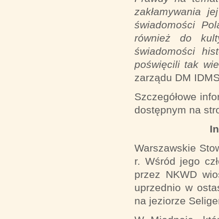
zakłamywania jej
świadomości Pola
również do kul
świadomości hist
poświęcili tak wi
zarządu DM IDMS
Szczegółowe info
dostępnym na str
I
Warszawskie Stowa
r. Wśród jego c
przez NKWD wios
uprzednio w osta
na jeziorze Selige