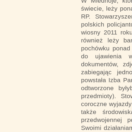
W Miednoje, któr
świecie, leży pon
RP. Stowarzysze
polskich policja
wiosny 2011 rok
również leży ba
pochówku ponad 
do ujawienia w
dokumentów, zdj
zabiegając jedn
powstała Izba Pa
odtworzone były
przedmioty). Sto
coroczne wyjazdy
także środowisk
przedwojennej p
Swoimi działania