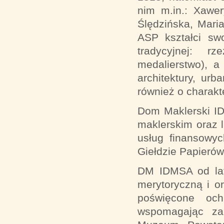
nim m.in.: Xawe
Ślędzińska, Mari
ASP kształci sw
tradycyjnej: r
medalierstwo), a
architektury, urb
również o charakt
Dom Maklerski I
maklerskim oraz 
usług finansowyc
Giełdzie Papieró
DM IDMSA od lat
merytoryczną i o
poświęcone ochr
wspomagając za