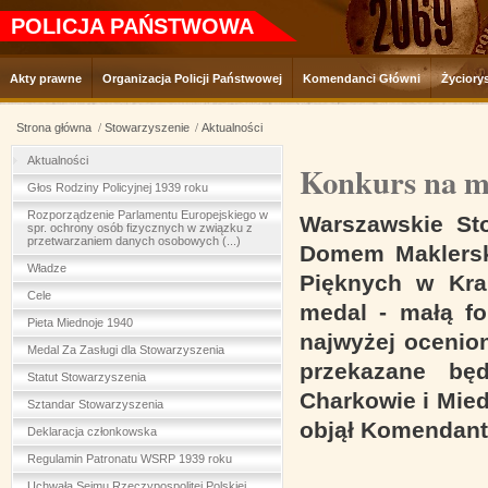
POLICJA PAŃSTWOWA
Akty prawne
Organizacja Policji Państwowej
Komendanci Główni
Życiory
Strona główna
Stowarzyszenie
Aktualności
Aktualności
Konkurs na 
Głos Rodziny Policyjnej 1939 roku
Rozporządzenie Parlamentu Europejskiego w
Warszawskie Sto
spr. ochrony osób fizycznych w związku z
przetwarzaniem danych osobowych (...)
Domem Maklersk
Władze
Pięknych w Kra
Cele
medal - małą f
Pieta Miednoje 1940
najwyżej ocenio
Medal Za Zasługi dla Stowarzyszenia
przekazane bę
Statut Stowarzyszenia
Charkowie i Mie
Sztandar Stowarzyszenia
objął Komendant 
Deklaracja członkowska
Regulamin Patronatu WSRP 1939 roku
Uchwała Sejmu Rzeczypospolitej Polskiej