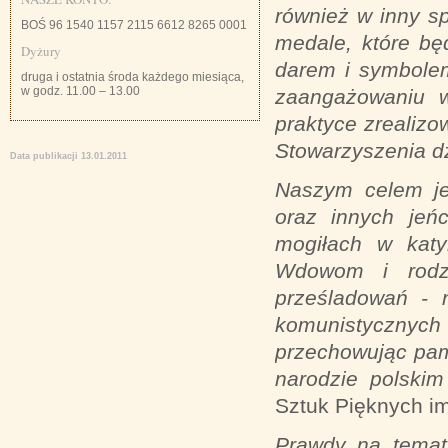
również w inny sp
BOŚ 96 1540 1157 2115 6612 8265 0001
medale, które b
Dyżury
darem i symbolem
druga i ostatnia środa każdego miesiąca,
w godz. 11.00 – 13.00
zaangażowaniu w
praktyce zrealiz
Stowarzyszenia d
Data publikacji 13.01.2011
Naszym celem jes
oraz innych je
mogiłach w katy
Wdowom i rodzi
prześladowań - n
komunistycznyc
przechowując pam
narodzie polskim
Sztuk Pięknych im
Prawdy na temat 