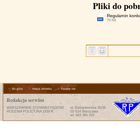
Pliki do pob
Regulamin konk
70 KB
do góry
mapa serwisu
kanały rss
Redakcja serwisu
WARSZAWSKIE STOWARZYSZENIE
ul. Domaniewska 36/38
RODZINA POLICYJNA 1939 R.
02-514 Warszawa
tel. 603 385 310