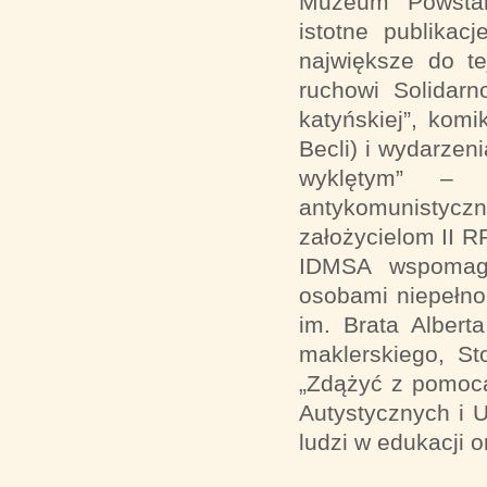
Muzeum Powstan
istotne publikac
największe do t
ruchowi Solidarn
katyńskiej”, kom
Becli) i wydarzen
wyklętym” – b
antykomunistycz
założycielom II R
IDMSA wspomaga
osobami niepełno
im. Brata Albert
maklerskiego, S
„Zdążyć z pomocą
Autystycznych i 
ludzi w edukacji 