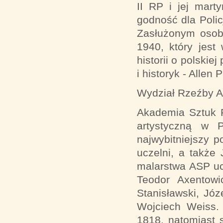
II RP i jej mart
godność dla Polic
Zasłużonym oso
1940, który jes
historii o polskie
i historyk - Allen 
Wydział Rzeźby A
Akademia Sztuk P
artystyczną w 
najwybitniejszy p
uczelni, a także 
malarstwa ASP ucz
Teodor Axentowi
Stanisławski, Jó
Wojciech Weiss. 
1818, natomiast