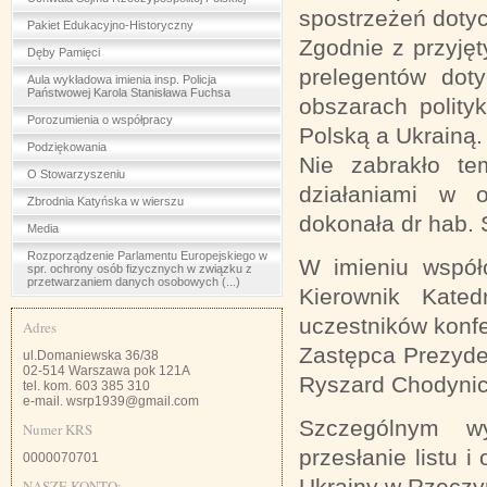
spostrzeżeń dotyc
Pakiet Edukacyjno-Historyczny
Zgodnie z przyję
Dęby Pamięci
prelegentów dot
Aula wykładowa imienia insp. Policja
Państwowej Karola Stanisława Fuchsa
obszarach polity
Porozumienia o współpracy
Polską a Ukrainą.
Podziękowania
Nie zabrakło te
O Stowarzyszeniu
działaniami w o
Zbrodnia Katyńska w wierszu
dokonała dr hab.
Media
Rozporządzenie Parlamentu Europejskiego w
W imieniu współo
spr. ochrony osób fizycznych w związku z
przetwarzaniem danych osobowych (...)
Kierownik Kated
uczestników konfer
Adres
Zastępca Prezyde
ul.Domaniewska 36/38
02-514 Warszawa pok 121A
Ryszard Chodynic
tel. kom. 603 385 310
e-mail. wsrp1939@gmail.com
Szczególnym wy
Numer KRS
przesłanie listu
0000070701
Ukrainy w Rzeczyp
NASZE KONTO: