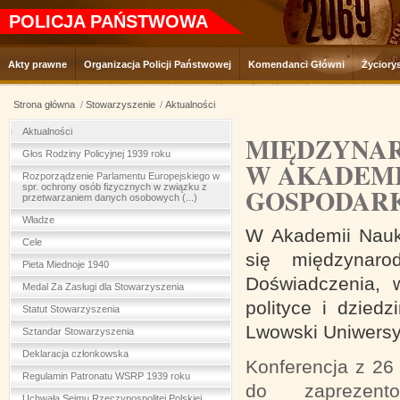
POLICJA PAŃSTWOWA
Akty prawne
Organizacja Policji Państwowej
Komendanci Główni
Życiory
Strona główna
Stowarzyszenie
Aktualności
Aktualności
MIĘDZYNA
Głos Rodziny Policyjnej 1939 roku
W AKADEMI
Rozporządzenie Parlamentu Europejskiego w
spr. ochrony osób fizycznych w związku z
GOSPODARK
przetwarzaniem danych osobowych (...)
Władze
W Akademii Nauk
Cele
się międzynaro
Pieta Miednoje 1940
Doświadczenia, 
Medal Za Zasługi dla Stowarzyszenia
polityce i dziedz
Statut Stowarzyszenia
Lwowski Uniwersy
Sztandar Stowarzyszenia
Deklaracja członkowska
Konferencja z 26
Regulamin Patronatu WSRP 1939 roku
do zaprezento
Uchwała Sejmu Rzeczypospolitej Polskiej