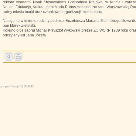
rektora Akademii Nauk Stosowanych Gospodarki Krajowej w Kutnie i zaraz
Nauka, Edukacja, Kultura, pani Maria Rubas członkini zarządu Warszawskiej Rod
radny miasta marki oraz członkowie organizacji i kombatanci.
Następnie w imieniu rodziny podinsp. Euzebiusza Mariana Zielińskiego słowa do
pan Marek Zieliński.
Kolejno głos zabrał Michał Krzysztof Wykowski prezes ZG WSRP 1939 roku oraz 
odczytany list Jana Józefa
ata publikacji 02.08.2023