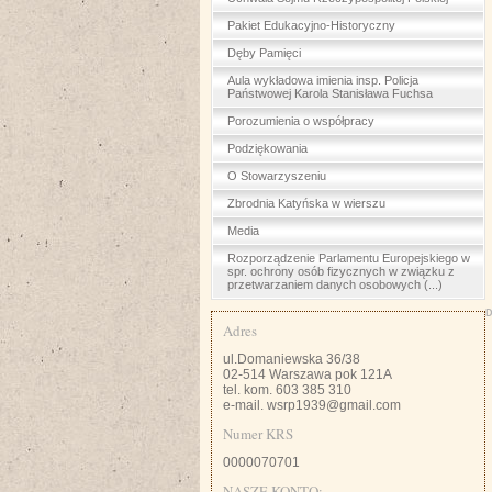
Pakiet Edukacyjno-Historyczny
Dęby Pamięci
Aula wykładowa imienia insp. Policja
Państwowej Karola Stanisława Fuchsa
Porozumienia o współpracy
Podziękowania
O Stowarzyszeniu
Zbrodnia Katyńska w wierszu
Media
Rozporządzenie Parlamentu Europejskiego w
spr. ochrony osób fizycznych w związku z
przetwarzaniem danych osobowych (...)
D
Adres
ul.Domaniewska 36/38
02-514 Warszawa pok 121A
tel. kom. 603 385 310
e-mail. wsrp1939@gmail.com
Numer KRS
0000070701
NASZE KONTO: