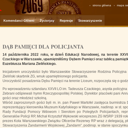
strona główna
mapa se
Komendanci Główni
Życiorysy
Represje
Stowarzyszenie
DĄB PAMIĘCI DLA POLICJANTA
14 października 2022 roku, w dzień Edukacji Narodowej, na terenie XXV
Czackiego w Warszawie, upamiętniliśmy Dębem Pamięci oraz tablicą pamiątko
Euzebiusza Mariana Zielińskiego.
Inicjatorem uroczystości było Warszawskie Stowarzyszenie Rodzina Policyjna
Zieliński skarbnik ZG, wnuk upamiętnionego policjanta.
Uroczystość posadzenia Dębu Pamięci na terenie Liceum, rozpoczęła się o godzi
Po wprowadzeniu sztandaru XXVII LO im. Tadeusza Czackiego, asysta policyjna z
Zebrani odśpiewali hymn Rzeczypospolitej Polskiej. Dyrektor placówki pani Ann
gości oraz młodzież szkolną.
Wśród zaproszonych gości byli m. in. pan Paweł Martofel zastępca burmistrza
reprezentujący kierownika Muzeum Katyńskiego w Warszawie, nadinsp. w st. s
Rady Fundacji Pomocy Wdowom i Sierotom po Poległych Policjantach, repr
Generałów Policji RP, Michał Krzysztof Wykowski wiceprezes ZG WSRP 1939 roku, 
prezes Koła Warszawskiego Związku Oficerów Rezerwy RP wraz z delegacją, płk
Stowarzyszenia Żandarmerii Wojskowej „Żandarm”, podinsp. w stanie spoczynku