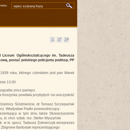
rwisu
artykuły
zdjęcia i inne pliki
video i audio
»
wyszukiwarka zaawansowana
II Liceum Ogólnokształcącego im. Tadeusza
wą, postać polskiego policjanta podinsp. PP
 1939 roku, którego członkiem jest pan Marek
nie 13.00.
apaliła znicz pamięci.
a Koszycka powitała przybyłych na uroczystość
 Dzielnicy Śródmieście, dr Tomasz Szczepański
pocz. Władysław Padło przewodniczący
ezentujący w tym dniu także Stowarzyszenie
st. chor. sztab. rez. Stefan Wyszyński
. w st. spocz. Tadeusz Żołnierczyk wiceprezes
 Zbigniew Bartosiak reprezentującego