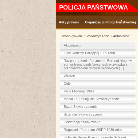
POLICJA PAŃSTWOWA
Akty prawne
Organizacja Policji Państwowej
Strona główna
Stowarzyszenie
Aktualności
Aktualności
Głos Rodziny Policyjnej 1939 roku
Rozporządzenie Parlamentu Europejskiego w
spr. ochrony osób fizycznych w związku z
przetwarzaniem danych osobowych (...)
Władze
Cele
Pieta Miednoje 1940
Medal Za Zasługi dla Stowarzyszenia
Statut Stowarzyszenia
Sztandar Stowarzyszenia
Deklaracja członkowska
Regulamin Patronatu WSRP 1939 roku
Uchwała Sejmu Rzeczypospolitej Polskiej