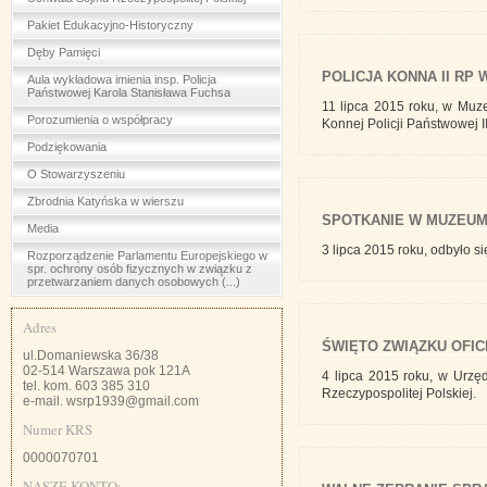
Pakiet Edukacyjno-Historyczny
Dęby Pamięci
POLICJA KONNA II RP
Aula wykładowa imienia insp. Policja
Państwowej Karola Stanisława Fuchsa
11 lipca 2015 roku, w Muz
Porozumienia o współpracy
Konnej Policji Państwowej II
Podziękowania
O Stowarzyszeniu
Zbrodnia Katyńska w wierszu
SPOTKANIE W MUZEUM
Media
3 lipca 2015 roku, odbyło 
Rozporządzenie Parlamentu Europejskiego w
spr. ochrony osób fizycznych w związku z
przetwarzaniem danych osobowych (...)
Adres
ŚWIĘTO ZWIĄZKU OFI
ul.Domaniewska 36/38
02-514 Warszawa pok 121A
4 lipca 2015 roku, w Urzę
tel. kom. 603 385 310
Rzeczypospolitej Polskiej.
e-mail. wsrp1939@gmail.com
Numer KRS
0000070701
NASZE KONTO: