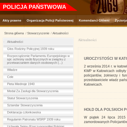
POLICJA PAŃSTWOWA
Akty prawne
Organizacja Policji Państwowej
Komendanci Główni
Życiory
Strona główna
Stowarzyszenie
Aktualności
Aktualności
Aktualności
Głos Rodziny Policyjnej 1939 roku
Rozporządzenie Parlamentu Europejskiego w
UROCZYSTOŚCI W KAT
spr. ochrony osób fizycznych w związku z
przetwarzaniem danych osobowych (...)
2 września 2014 r. w katow
Władze
KWP w Katowicach odbyły s
policjantów, żołnierzy i fu
Cele
przedstawiciele władz pań
Pieta Miednoje 1940
Katowicach.
Medal Za Zasługi dla Stowarzyszenia
Statut Stowarzyszenia
Sztandar Stowarzyszenia
HOŁD DLA POLSKICH P
Deklaracja członkowska
W piątek 24 lipca 2015
Regulamin Patronatu WSRP 1939 roku
zamordowanych Policjantów 
Uchwała Sejmu Rzeczypospolitej Polskiej