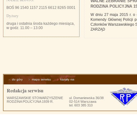
WALNE ZEBRANIE SP
RODZINA POLICYJNA 193
BOŚ 96 1540 1157 2115 6612 8265 0001
W dniu 27 maja 2015 r. o g
Dyżury
Komendy Głównej Policji 
druga i ostatnia środa każdego miesiąca,
Członków Warszawskiego St
w godz. 11.00 – 13.00
ZARZĄD
do góry
mapa serwisu
kanały rss
Redakcja serwisu
WARSZAWSKIE STOWARZYSZENIE
ul. Domaniewska 36/38
RODZINA POLICYJNA 1939 R.
02-514 Warszawa
tel. 603 385 310