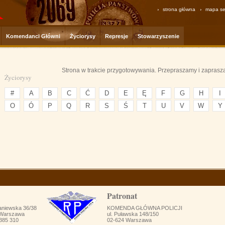
strona główna
mapa se
Komendanci Główni
Życiorysy
Represje
Stowarzyszenie
Strona w trakcie przygotowywania. Przepraszamy i zaprasz
Życiorysy
#
A
B
C
Ć
D
E
Ę
F
G
H
I
O
Ó
P
Q
R
S
Ś
T
U
V
W
Y
Patronat
aniewska 36/38
KOMENDA GŁÓWNA POLICJI
 Warszawa
ul. Puławska 148/150
 385 310
02-624 Warszawa