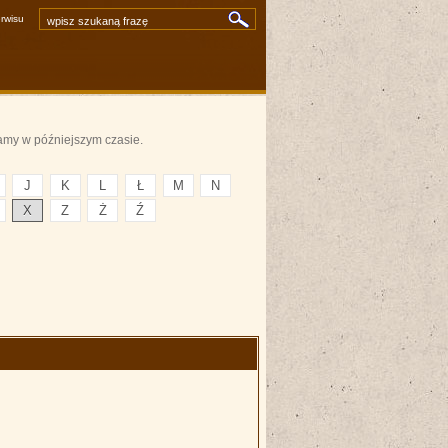
rwisu
artykuły
zdjęcia i inne pliki
video i audio
»
wyszukiwarka zaawansowana
amy w późniejszym czasie.
J
K
L
Ł
M
N
X
Z
Ż
Ź