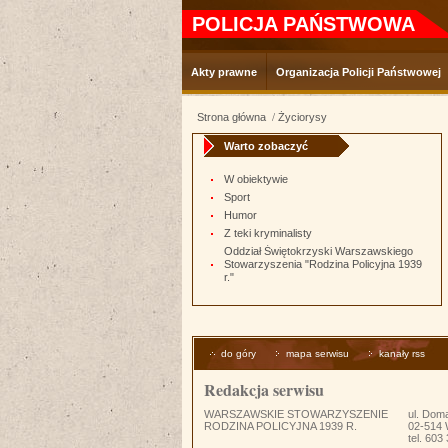
POLICJA PAŃSTWOWA
Akty prawne
Organizacja Policji Państwowej
Strona główna
Życiorysy
Warto zobaczyć
W obiektywie
Sport
Humor
Z teki kryminalisty
Oddział Świętokrzyski Warszawskiego
Stowarzyszenia "Rodzina Policyjna 1939
r."
do góry
mapa serwisu
kanały rss
Redakcja serwisu
WARSZAWSKIE STOWARZYSZENIE
ul. Dom
RODZINA POLICYJNA 1939 R.
02-514
tel. 603