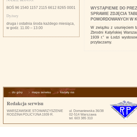
BOŚ 96 1540 1157 2115 6612 8265 0001
WYSTĄPIENIE DO PRE
SPRAWIE ZDJĘCIA TA
Dyżury
POMORDOWANYCH W KA
druga i ostatnia środa każdego miesiąca,
W związku z usunięciem t
w godz. 11.00 – 13.00
Zbrodni Katyńskiej Warsza
1939 r.” w Łodzi wystoso
przytaczamy.
do góry
mapa serwisu
kanały rss
Redakcja serwisu
WARSZAWSKIE STOWARZYSZENIE
ul. Domaniewska 36/38
RODZINA POLICYJNA 1939 R.
02-514 Warszawa
tel. 603 385 310