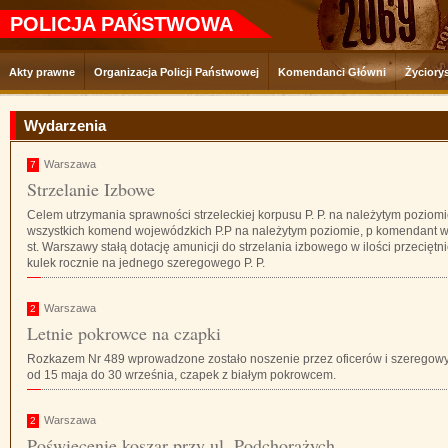
POLICJA PAŃSTWOWA
Akty prawne
Organizacja Policji Państwowej
Komendanci Główni
Życiory
Wydarzenia
Warszawa
7
Strzelanie Izbowe
Celem utrzymania sprawności strzeleckiej korpusu P. P. na należytym poziomi
wszystkich komend wojewódzkich P.P na należytym poziomie, p komendant woj
st. Warszawy stałą dotację amunicji do strzelania izbowego w ilości przeciętnie
kulek rocznie na jednego szeregowego P. P.
Warszawa
2
Letnie pokrowce na czapki
Rozkazem Nr 489 wprowadzone zostało noszenie przez oficerów i szeregowych
od 15 maja do 30 września, czapek z białym pokrowcem.
Warszawa
2
Poświęcenie koszar przy ul. Podchorążych