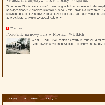
Serdeczna a objektywna ocena pracy policjanta.
W numerze 23 "Gazetki szkolnej" uczennic gim. Miklaszewskiej w Łodzi znajdu
poświęcony ocenie pracy policjantów. Autorka, Zofia Torwińska, uczennica 7 k
słowach opisuje ciężką powszednią służbę policjanta, tak, jak ją widziała i z
autorce, której artykuł w wyjątkach cytujemy:
Warszawa
2
Powołanie na nowy kurs w Mostach Wielkich
W dniu 10 VII 1934 r. zostanie otwarty I turnus VIII kursu
szeregowych w Mostach Wielkich, obliczony na 250 uczn
do góry
mapa serwisu
kanały rss